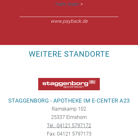
mehr lesen
>
www.payback.de
WEITERE STANDORTE
STAGGENBORG - APOTHEKE IM E-CENTER A23
Ramskamp 102
25337 Elmshorn
Tel.: 04121 5797172
Fax: 04121 5797173