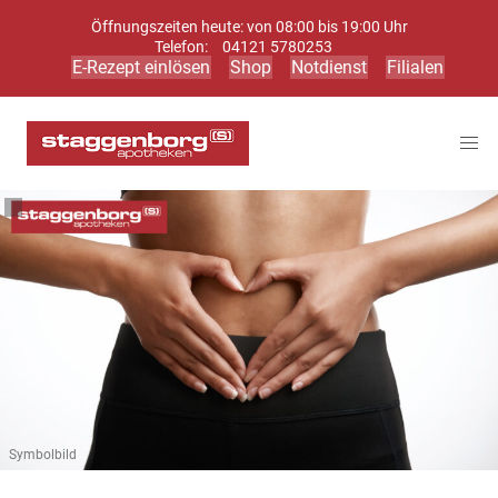
Öffnungszeiten heute: von 08:00 bis 19:00 Uhr
Telefon:
04121 5780253
E-Rezept einlösen
Shop
Notdienst
Filialen
Symbolbild