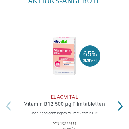
AKTIONS-ANGEBOTE
65%
65%
GESPART
GESPART
ELACVITAL
Vitamin B12 500 µg Filmtabletten
Nahrungsergänzungsmittel mit Vitamin B12.
PZN 19222654
3)