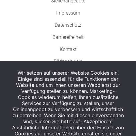
Stellenangebote
Impressum
Datenschutz
Barrierefreiheit
Kontakt
Bildnachweis
Wir setzen auf unserer Website Cookies ein.
Einige sind essenziell für die Funktionen der
Website und um Ihnen unseren Webdienst zur
Verfügung stellen zu können. Marketing-
Cookies wiederum helfen, Ihnen zusätzliche
Abgabe in haushaltsüblichen Mengen, solange der Vorrat reicht. Für Druck-
und Satzfehler keine Haftung.
Services zur Verfügung zu stellen, unser
1
Onlineangebot zu verbessern und wirtschaftlich
Zu Risiken und Nebenwirkungen lesen Sie die Packungsbeilage und fragen
Sie Ihren Arzt oder Apotheker.
zu betreiben. Wenn Sie mit diesen einverstanden
2
sind, klicken Sie bitte auf „Akzeptieren“.
Angabe nach der deutschen Arzneimitteltaxe Apothekenerstattungspreis
(AEP). Der AEP ist keine unverbindliche Preisempfehlung der Hersteller. Der
Ausführliche Informationen über den Einsatz von
AEP ist ein von den Apotheken in Ansatz gebrachter Preis für rezeptfreie
Cookies auf unserer Website erhalten sie unter
Arzneimittel. Er entspricht in der Höhe dem für Apotheken verbindlichen