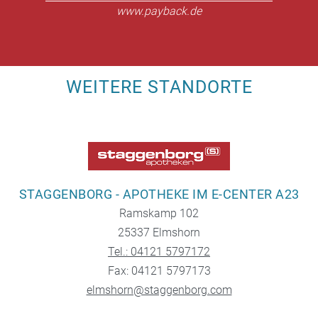
www.payback.de
WEITERE STANDORTE
STAGGENBORG - APOTHEKE IM E-CENTER A23
Ramskamp 102
25337 Elmshorn
Tel.: 04121 5797172
Fax: 04121 5797173
elmshorn@staggenborg.com