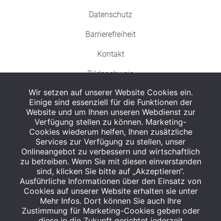
Datenschutz
Barrierefreiheit
Kontakt
Bildnachweis
Wir setzen auf unserer Website Cookies ein.
Einige sind essenziell für die Funktionen der
Website und um Ihnen unseren Webdienst zur
Verfügung stellen zu können. Marketing-
Cookies wiederum helfen, Ihnen zusätzliche
Abgabe in haushaltsüblichen Mengen, solange der Vorrat reicht. Für Druck-
und Satzfehler keine Haftung.
Services zur Verfügung zu stellen, unser
1
Onlineangebot zu verbessern und wirtschaftlich
Zu Risiken und Nebenwirkungen lesen Sie die Packungsbeilage und fragen
Sie Ihren Arzt oder Apotheker.
zu betreiben. Wenn Sie mit diesen einverstanden
2
sind, klicken Sie bitte auf „Akzeptieren“.
Angabe nach der deutschen Arzneimitteltaxe Apothekenerstattungspreis
(AEP). Der AEP ist keine unverbindliche Preisempfehlung der Hersteller. Der
Ausführliche Informationen über den Einsatz von
AEP ist ein von den Apotheken in Ansatz gebrachter Preis für rezeptfreie
Cookies auf unserer Website erhalten sie unter
Arzneimittel. Er entspricht in der Höhe dem für Apotheken verbindlichen
Mehr Infos. Dort können Sie auch Ihre
Abgabepreis, zu dem eine Apotheke in bestimmten Fällen (z.B. bei Kindern
Zustimmung für Marketing-Cookies geben oder
unter 12 Jahren) das Produkt mit der gesetzlichen Krankenversicherung
abrechnet. Der AEP ist der allgemeine Erstattungspreis im Falle einer
diese in die Zukunft gerichtet jederzeit