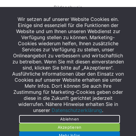
Bildnachweis
Wir setzen auf unserer Website Cookies ein.
Einige sind essenziell für die Funktionen der
Website und um Ihnen unseren Webdienst zur
Verfügung stellen zu können. Marketing-
Cookies wiederum helfen, Ihnen zusätzliche
Abgabe in haushaltsüblichen Mengen, solange der Vorrat reicht. Für Druck-
und Satzfehler keine Haftung.
Services zur Verfügung zu stellen, unser
1
Onlineangebot zu verbessern und wirtschaftlich
Zu Risiken und Nebenwirkungen lesen Sie die Packungsbeilage und fragen
Sie Ihren Arzt oder Apotheker.
zu betreiben. Wenn Sie mit diesen einverstanden
2
sind, klicken Sie bitte auf „Akzeptieren“.
Angabe nach der deutschen Arzneimitteltaxe Apothekenerstattungspreis
(AEP). Der AEP ist keine unverbindliche Preisempfehlung der Hersteller. Der
Ausführliche Informationen über den Einsatz von
AEP ist ein von den Apotheken in Ansatz gebrachter Preis für rezeptfreie
Cookies auf unserer Website erhalten sie unter
Arzneimittel. Er entspricht in der Höhe dem für Apotheken verbindlichen
Mehr Infos. Dort können Sie auch Ihre
Abgabepreis, zu dem eine Apotheke in bestimmten Fällen (z.B. bei Kindern
Zustimmung für Marketing-Cookies geben oder
unter 12 Jahren) das Produkt mit der gesetzlichen Krankenversicherung
abrechnet. Der AEP ist der allgemeine Erstattungspreis im Falle einer
diese in die Zukunft gerichtet jederzeit
Kostenübernahme durch die gesetzlichen Krankenkassen, vor Abzug eines
widerrufen. Nähere Hinweise erhalten Sie in
Zwangsrabattes (zur Zeit 5%) nach §130 Abs. 1 SGB V.
unserer
Datenschutzerklärung
.
3
Unverbindliche Preisempfehlung des Herstellers (UVP).
Ablehnen
powered by apovena.de
Akzeptieren
Mehr Infos