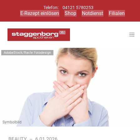
Telefon:
04121 5780253
E-Rezept einlösen
Shop
Notdienst
Filialen
AdobeStock/Racle Fotodesign
Symbolbild
BEAUTY
–
6.01.2026