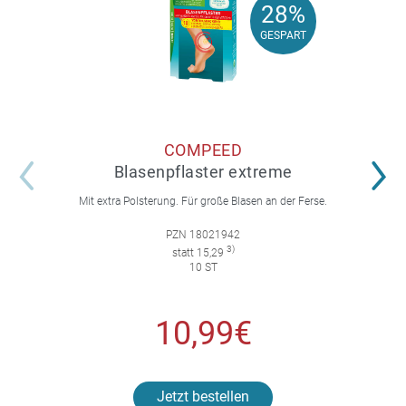
28%
28%
GESPART
GESPART
COMPEED
Blasenpflaster extreme
Mit extra Polsterung. Für große Blasen an der Ferse.
PZN 18021942
3)
statt 15,29
10 ST
10,99€
Jetzt bestellen