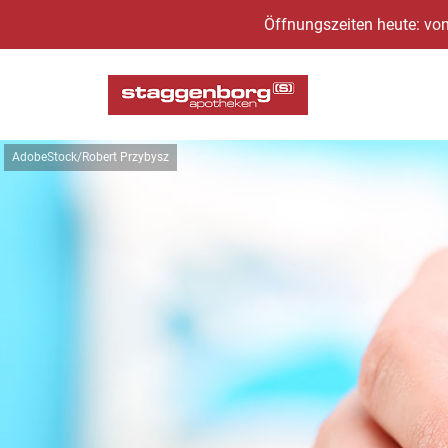
Öffnungszeiten heute: von
AdobeStock/Robert Przybysz