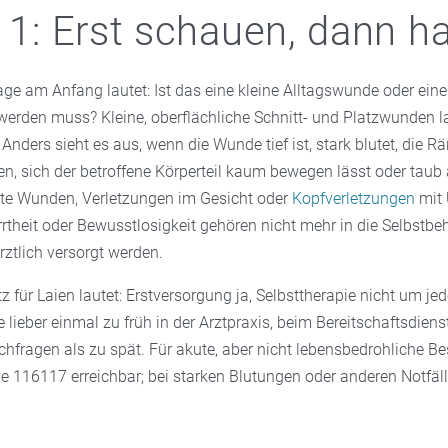
t 1: Erst schauen, dann h
age am Anfang lautet: Ist das eine kleine Alltagswunde oder eine
 werden muss? Kleine, oberflächliche Schnitt- und Platzwunden l
 Anders sieht es aus, wenn die Wunde tief ist, stark blutet, die R
n, sich der betroffene Körperteil kaum bewegen lässt oder taub 
te Wunden, Verletzungen im Gesicht oder
Kopfverletzungen
mit 
rrtheit oder Bewusstlosigkeit gehören nicht mehr in die Selbstb
rztlich versorgt werden.
z für Laien lautet: Erstversorgung ja, Selbsttherapie nicht um je
te lieber einmal zu früh in der Arztpraxis, beim Bereitschaftsdiens
fragen als zu spät. Für akute, aber nicht lebensbedrohliche Be
e 116117 erreichbar; bei starken Blutungen oder anderen Notfälle