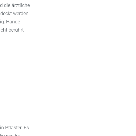
 die ärztliche
edeckt werden
tig: Hände
cht berührt
n Pflaster. Es
dig wieder