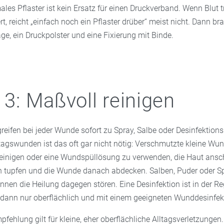
ales Pflaster ist kein Ersatz für einen Druckverband. Wenn Blut t
rt, reicht „einfach noch ein Pflaster drüber“ meist nicht. Dann br
ge, ein Druckpolster und eine Fixierung mit Binde.
t 3: Maßvoll reinigen
eifen bei jeder Wunde sofort zu Spray, Salbe oder Desinfektions
lltagswunden ist das oft gar nicht nötig: Verschmutzte kleine Wu
einigen oder eine Wundspüllösung zu verwenden, die Haut ansc
en tupfen und die Wunde danach abdecken. Salben, Puder oder Sp
nen die Heilung dagegen stören. Eine Desinfektion ist in der Reg
dann nur oberflächlich und mit einem geeigneten Wunddesinfekt
pfehlung gilt für kleine, eher oberflächliche Alltagsverletzungen.