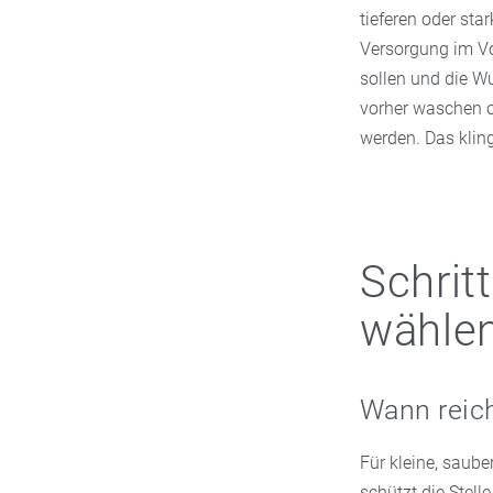
tieferen oder st
Versorgung im Vo
sollen und die W
vorher waschen o
werden. Das klingt
Schritt
wähle
Wann reich
Für kleine, saube
schützt die Stel