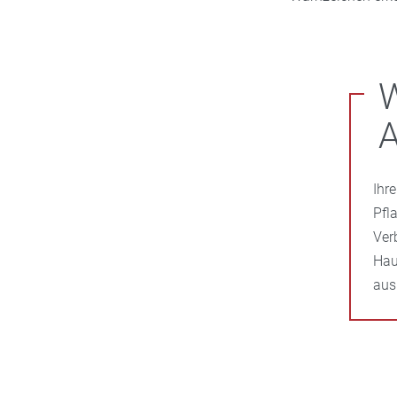
W
A
Ihr
Pfl
Ver
Hau
ausr