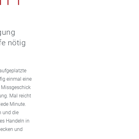
rgung
fe nötig
aufgeplatzte
ig einmal eine
s Missgeschick
ng. Mal reicht
 jede Minute.
n und die
ges Handeln in
bdecken und