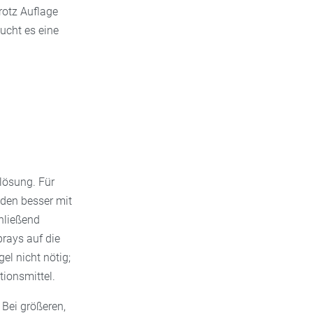
rotz Auflage
aucht es eine
lösung. Für
nden besser mit
hließend
rays auf die
el nicht nötig;
ionsmittel.
 Bei größeren,