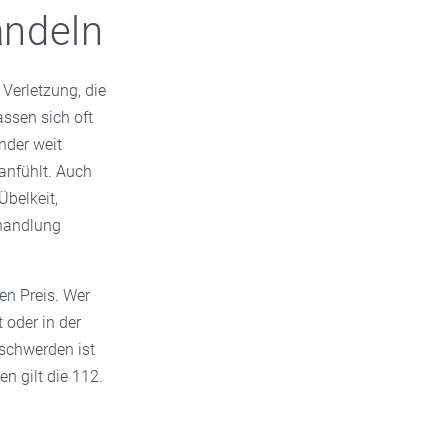
andeln
 Verletzung, die
assen sich oft
änder weit
anfühlt. Auch
Übelkeit,
ehandlung
den Preis. Wer
t oder in der
schwerden ist
n gilt die 112.