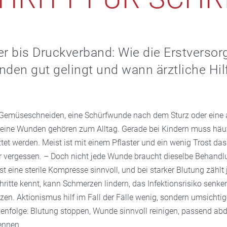
er bis Druckverband: Wie die Erstverso
nden gut gelingt und wann ärztliche Hil
 Gemüseschneiden, eine Schürfwunde nach dem Sturz oder eine 
Kleine Wunden gehören zum Alltag. Gerade bei Kindern muss häuf
et werden. Meist ist mit einem Pflaster und ein wenig Trost da
r vergessen. – Doch nicht jede Wunde braucht dieselbe Behandlu
 ist eine sterile Kompresse sinnvoll, und bei starker Blutung zählt
hritte kennt, kann Schmerzen lindern, das Infektionsrisiko senke
zen. Aktionismus hilf im Fall der Fälle wenig, sondern umsichti
ihenfolge: Blutung stoppen, Wunde sinnvoll reinigen, passend a
ennen.