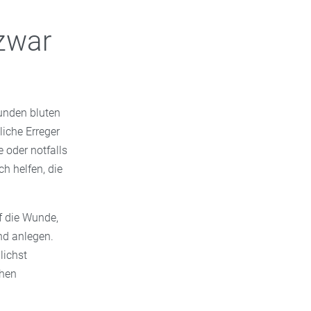
 zwar
unden bluten
liche Erreger
 oder notfalls
h helfen, die
uf die Wunde,
nd anlegen.
lichst
chen