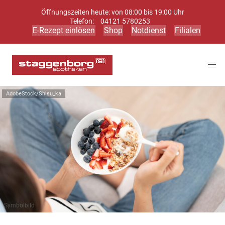
Öffnungszeiten heute: von 08:00 bis 19:00 Uhr
Telefon:
04121 5780253
E-Rezept einlösen
Shop
Notdienst
Filialen
AdobeStock/Shisu_ka
Symbolbild