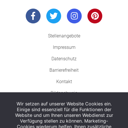
Stellenangebote
Impressum
Datenschutz
Barrierefreiheit
Kontakt
Bildnachweis
Wir setzen auf unserer Website Cookies ein.
Einige sind essenziell für die Funktionen der
Website und um Ihnen unseren Webdienst zur
Verfügung stellen zu können. Marketing-
Cookies wiederum helfen, Ihnen zusätzliche
Abgabe in haushaltsüblichen Mengen, solange der Vorrat reicht. Für Druck-