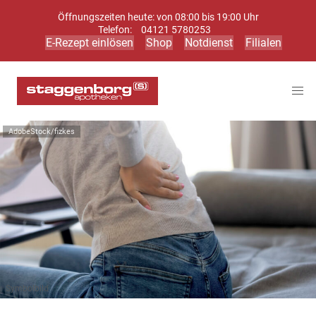
Öffnungszeiten heute: von 08:00 bis 19:00 Uhr
Telefon:
04121 5780253
E-Rezept einlösen
Shop
Notdienst
Filialen
AdobeStock/fizkes
Symbolbild