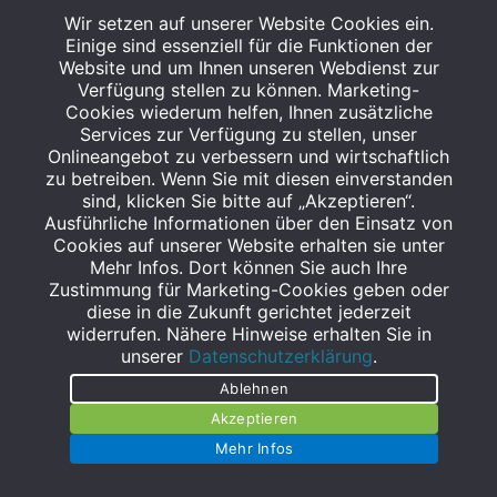
Wir setzen auf unserer Website Cookies ein.
IHR EXKLUSIVER RABATT
Einige sind essenziell für die Funktionen der
Website und um Ihnen unseren Webdienst zur
Verfügung stellen zu können. Marketing-
Nutzen Sie jetzt Ihre Punktechancen und
Cookies wiederum helfen, Ihnen zusätzliche
profitieren Sie von Ihren PayBack Vorteilen!
Services zur Verfügung zu stellen, unser
mehr lesen
>
Onlineangebot zu verbessern und wirtschaftlich
zu betreiben. Wenn Sie mit diesen einverstanden
sind, klicken Sie bitte auf „Akzeptieren“.
www.payback.de
Ausführliche Informationen über den Einsatz von
Cookies auf unserer Website erhalten sie unter
Mehr Infos. Dort können Sie auch Ihre
Zustimmung für Marketing-Cookies geben oder
diese in die Zukunft gerichtet jederzeit
WEITERE STANDORTE
widerrufen. Nähere Hinweise erhalten Sie in
unserer
Datenschutzerklärung
.
Ablehnen
Akzeptieren
Mehr Infos