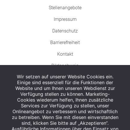
Stellenangebote
Impressum
Datenschutz
Barrierefreiheit
Kontakt
Bildnachweis
Wir setzen auf unserer Website Cookies ein.
Einige sind essenziell für die Funktionen der
Website und um Ihnen unseren Webdienst zur
Verfügung stellen zu können. Marketing-
Cookies wiederum helfen, Ihnen zusätzliche
Abgabe in haushaltsüblichen Mengen, solange der Vorrat reicht. Für Druck-
und Satzfehler keine Haftung.
Services zur Verfügung zu stellen, unser
1
Onlineangebot zu verbessern und wirtschaftlich
Zu Risiken und Nebenwirkungen lesen Sie die Packungsbeilage und fragen
Sie Ihren Arzt oder Apotheker.
zu betreiben. Wenn Sie mit diesen einverstanden
2
sind, klicken Sie bitte auf „Akzeptieren“.
Angabe nach der deutschen Arzneimitteltaxe Apothekenerstattungspreis
(AEP). Der AEP ist keine unverbindliche Preisempfehlung der Hersteller. Der
Ausführliche Informationen über den Einsatz von