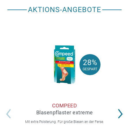
AKTIONS-ANGEBOTE
28%
28%
GESPART
GESPART
COMPEED
Blasenpflaster extreme
Mit extra Polsterung. Für große Blasen an der Ferse.