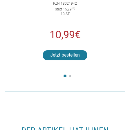
PZN 18021942
3)
statt 15,29
10 ST
10,99€
Jetzt bestellen