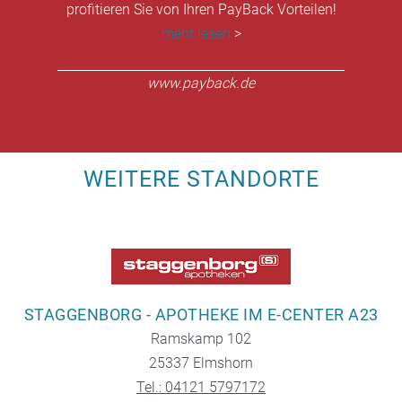
profitieren Sie von Ihren PayBack Vorteilen!
mehr lesen
>
www.payback.de
WEITERE STANDORTE
STAGGENBORG - APOTHEKE IM E-CENTER A23
Ramskamp 102
25337 Elmshorn
Tel.: 04121 5797172