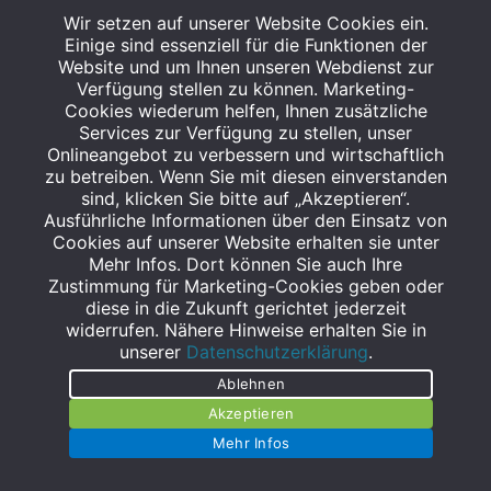
Nutzen Sie jetzt Ihre Punktechancen und
Wir setzen auf unserer Website Cookies ein.
Einige sind essenziell für die Funktionen der
profitieren Sie von Ihren PayBack Vorteilen!
Website und um Ihnen unseren Webdienst zur
mehr lesen
>
Verfügung stellen zu können. Marketing-
Cookies wiederum helfen, Ihnen zusätzliche
Services zur Verfügung zu stellen, unser
www.payback.de
Onlineangebot zu verbessern und wirtschaftlich
zu betreiben. Wenn Sie mit diesen einverstanden
sind, klicken Sie bitte auf „Akzeptieren“.
Ausführliche Informationen über den Einsatz von
Cookies auf unserer Website erhalten sie unter
WEITERE STANDORTE
Mehr Infos. Dort können Sie auch Ihre
Zustimmung für Marketing-Cookies geben oder
diese in die Zukunft gerichtet jederzeit
widerrufen. Nähere Hinweise erhalten Sie in
unserer
Datenschutzerklärung
.
Ablehnen
Akzeptieren
STAGGENBORG - APOTHEKE IM E-CENTER A23
Mehr Infos
Ramskamp 102
25337 Elmshorn