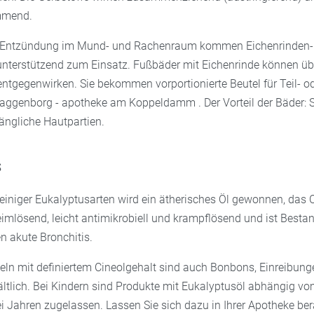
mmend.
er Entzündung im Mund- und Rachenraum kommen Eichenrinden-
nterstützend zum Einsatz. Fußbäder mit Eichenrinde können ü
ntgegenwirken. Sie bekommen vorportionierte Beutel für Teil- o
staggenborg - apotheke am Koppeldamm . Der Vorteil der Bäder: S
ngliche Hautpartien.
s
einiger Eukalyptusarten wird ein ätherisches Öl gewonnen, das C
eimlösend, leicht antimikrobiell und krampflösend und ist Bestand
n akute Bronchitis.
eln mit definiertem Cineolgehalt sind auch Bonbons, Einreibun
ltlich. Bei Kindern sind Produkte mit Eukalyptusöl abhängig vo
ei Jahren zugelassen. Lassen Sie sich dazu in Ihrer Apotheke be