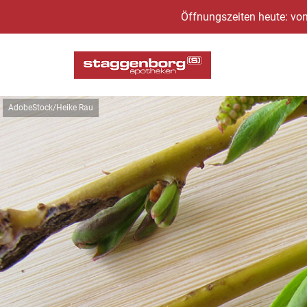
Öffnungszeiten heute: von
AdobeStock/Heike Rau