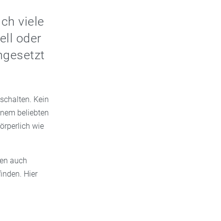
uch viele
ell oder
ngesetzt
schalten. Kein
inem beliebten
örperlich wie
ten auch
finden. Hier