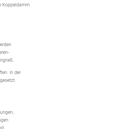
e am Koppeldamm
werden
eren-
ngrieß.
ten. In der
gesetzt.
kungen,
ägen
nd