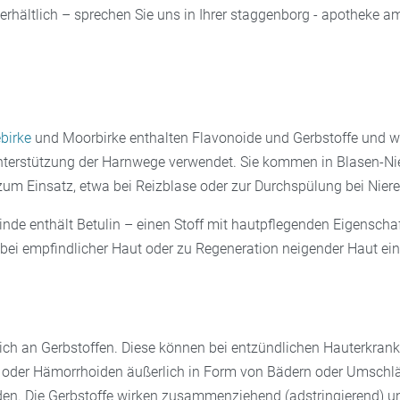
 erhältlich – sprechen Sie uns in Ihrer staggenborg - apothek
birke
und Moorbirke enthalten Flavonoide und Gerbstoffe und 
 Unterstützung der Harnwege verwendet. Sie kommen in Blasen-Ni
m Einsatz, etwa bei Reizblase oder zur Durchspülung bei Niere
inde enthält Betulin – einen Stoff mit hautpflegenden Eigenschaf
 bei empfindlicher Haut oder zu Regeneration neigender Haut ein
reich an Gerbstoffen. Diese können bei entzündlichen Hauterkran
 oder Hämorrhoiden äußerlich in Form von Bädern oder Umschl
n. Die Gerbstoffe wirken zusammenziehend (adstringierend) u