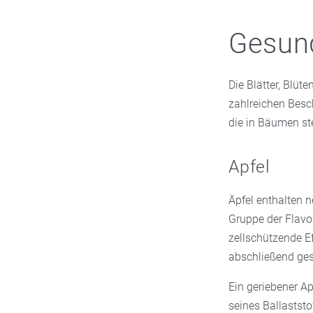
Gesund
Die Blätter, Blüt
zahlreichen Besch
die in Bäumen st
Apfel
Äpfel enthalten 
Gruppe der Flavon
zellschützende Ef
abschließend ges
Ein geriebener Ap
seines Ballaststo