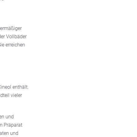
bermäßiger
der Vollbäder
ie erreichen
ineol enthält.
teil vieler
gen und
m Präparat
raten und