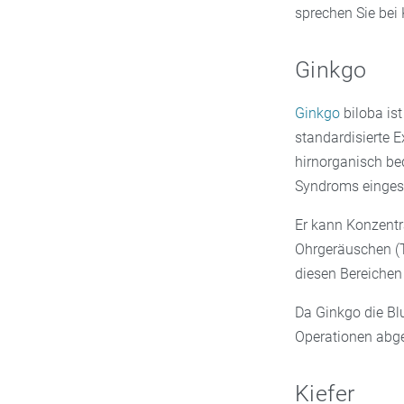
sprechen Sie bei
Ginkgo
Ginkgo
biloba is
standardisierte 
hirnorganisch be
Syndroms eingese
Er kann Konzentr
Ohrgeräuschen (T
diesen Bereichen 
Da Ginkgo die Bl
Operationen abge
Kiefer