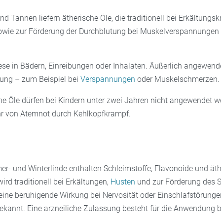
und Tannen liefern ätherische Öle, die traditionell bei Erkältungs
wie zur Förderung der Durchblutung bei Muskelverspannungen 
iese in Bädern, Einreibungen oder Inhalaten. Äußerlich angewende
tung – zum Beispiel bei
Verspannungen
oder Muskelschmerzen.
che Öle dürfen bei Kindern unter zwei Jahren nicht angewendet w
hr von Atemnot durch Kehlkopfkrampf.
r- und Winterlinde enthalten Schleimstoffe, Flavonoide und äth
ird traditionell bei Erkältungen,
Husten
und zur Förderung des 
eine beruhigende Wirkung bei Nervosität oder Einschlafstörungen
ekannt. Eine arzneiliche Zulassung besteht für die Anwendung b