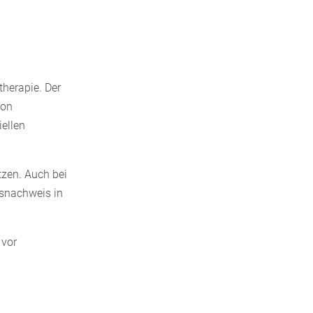
therapie. Der
von
ellen
zen. Auch bei
gsnachweis in
 vor