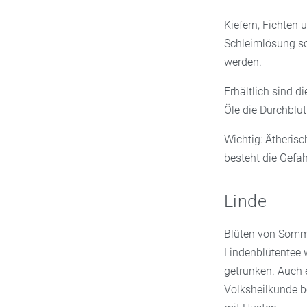
Kiefern, Fichten 
Schleimlösung so
werden.
Erhältlich sind d
Öle die Durchblu
Wichtig: Ätheris
besteht die Gefa
Linde
Blüten von Somme
Lindenblütentee w
getrunken. Auch 
Volksheilkunde b