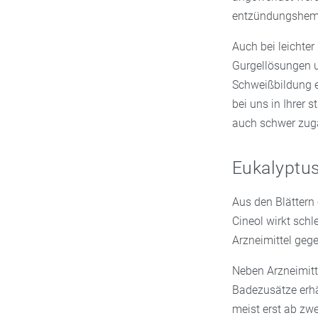
entzündungshe
Auch bei leicht
Gurgellösungen u
Schweißbildung e
bei uns in Ihrer 
auch schwer zugä
Eukalyptu
Aus den Blättern 
Cineol wirkt schl
Arzneimittel gege
Neben Arzneimitt
Badezusätze erhä
meist erst ab zw