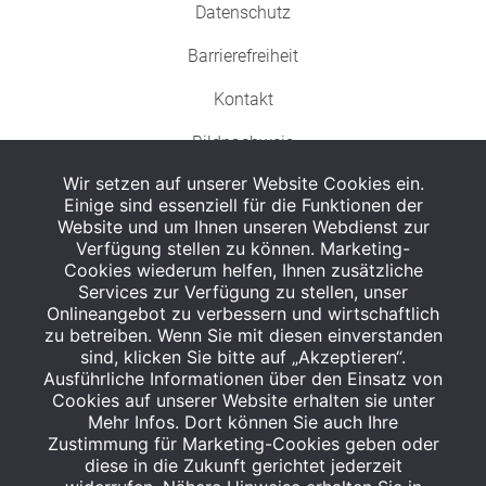
Datenschutz
Barrierefreiheit
Kontakt
Bildnachweis
Wir setzen auf unserer Website Cookies ein.
Einige sind essenziell für die Funktionen der
Website und um Ihnen unseren Webdienst zur
Verfügung stellen zu können. Marketing-
Cookies wiederum helfen, Ihnen zusätzliche
Abgabe in haushaltsüblichen Mengen, solange der Vorrat reicht. Für Druck-
und Satzfehler keine Haftung.
Services zur Verfügung zu stellen, unser
1
Onlineangebot zu verbessern und wirtschaftlich
Zu Risiken und Nebenwirkungen lesen Sie die Packungsbeilage und fragen
Sie Ihren Arzt oder Apotheker.
zu betreiben. Wenn Sie mit diesen einverstanden
2
sind, klicken Sie bitte auf „Akzeptieren“.
Angabe nach der deutschen Arzneimitteltaxe Apothekenerstattungspreis
(AEP). Der AEP ist keine unverbindliche Preisempfehlung der Hersteller. Der
Ausführliche Informationen über den Einsatz von
AEP ist ein von den Apotheken in Ansatz gebrachter Preis für rezeptfreie
Cookies auf unserer Website erhalten sie unter
Arzneimittel. Er entspricht in der Höhe dem für Apotheken verbindlichen
Mehr Infos. Dort können Sie auch Ihre
Abgabepreis, zu dem eine Apotheke in bestimmten Fällen (z.B. bei Kindern
Zustimmung für Marketing-Cookies geben oder
unter 12 Jahren) das Produkt mit der gesetzlichen Krankenversicherung
abrechnet. Der AEP ist der allgemeine Erstattungspreis im Falle einer
diese in die Zukunft gerichtet jederzeit
Kostenübernahme durch die gesetzlichen Krankenkassen, vor Abzug eines