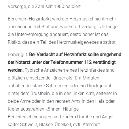
Vorerkrankungen oder gar Symptomen leidet, sollte
Vorsorge, die Zahl seit 1980 halbiert.
sich von einem Kardiologen untersuchen lassen. Er
Bei einem Herzinfarkt wird der Herzmuskel nicht mehr
kann durch Ultraschall, EKG und Langzeit-EKG
ausreichend mit Blut und Sauerstoff versorgt. Je länger
überprüfen, ob und in welchem Umfang das Herz
die Unterversorgung andauert, desto höher ist das
angegriffen ist.
Risiko, dass ein Teil des Herzmuskelgewebes abstirbt.
Daher gilt:
Bei Verdacht auf Herzinfarkt sollte umgehend
der Notarzt unter der Telefonnummer 112 verständigt
werden.
Typische Anzeichen eines Herzinfarktes sind
plötzlich einsetzende, länger als fünf Minuten
anhaltende, starke Schmerzen oder ein Druckgefühl
hinter dem Brustbein, die in den linken Arm, seltener in
beide Arme oder in den rechten Arm, in den Hals oder
Kiefer ausstrahlen können. Häufige
Begleiterscheinungen sind zudem Unruhe und Angst,
kalter Schweiß, Blässe, Übelkeit, evtl. Atemnot.