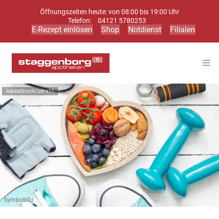
Öffnungszeiten heute: von 08:00 bis 19:00 Uhr
Telefon:
04121 5780253
E-Rezept einlösen
Shop
Notdienst
Filialen
AdobeStock/udra11
Symbolbild