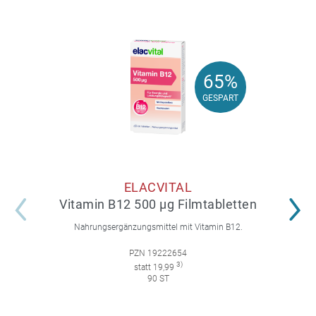
65%
65%
GESPART
GESPART
ELACVITAL
Vitamin B12 500 µg Filmtabletten
Nahrungsergänzungsmittel mit Vitamin B12.
PZN 19222654
3)
statt 19,99
90 ST