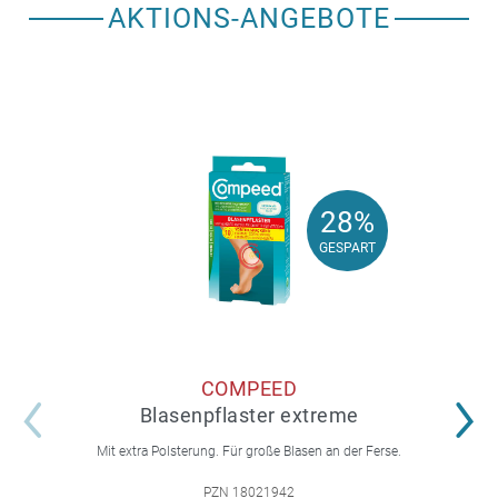
AKTIONS-ANGEBOTE
28%
28%
GESPART
GESPART
COMPEED
Blasenpflaster extreme
Mit extra Polsterung. Für große Blasen an der Ferse.
PZN 18021942