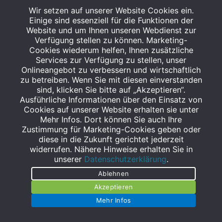
Wir setzen auf unserer Website Cookies ein.
Einige sind essenziell für die Funktionen der
ÖFFNUNGSZEITEN
Website und um Ihnen unseren Webdienst zur
Verfügung stellen zu können. Marketing-
Montag bis Freitag
Cookies wiederum helfen, Ihnen zusätzliche
Services zur Verfügung zu stellen, unser
08:00 bis 19:00 Uhr
Onlineangebot zu verbessern und wirtschaftlich
Samstag
zu betreiben. Wenn Sie mit diesen einverstanden
sind, klicken Sie bitte auf „Akzeptieren“.
08:00 bis 19:00 Uhr
Ausführliche Informationen über den Einsatz von
Cookies auf unserer Website erhalten sie unter
Mehr Infos. Dort können Sie auch Ihre
PayBack
Zustimmung für Marketing-Cookies geben oder
diese in die Zukunft gerichtet jederzeit
widerrufen. Nähere Hinweise erhalten Sie in
unserer
Datenschutzerklärung
.
IHR EXKLUSIVER RABATT
Ablehnen
Akzeptieren
Nutzen Sie jetzt Ihre Punktechancen und
Mehr Infos
profitieren Sie von Ihren PayBack Vorteilen!
mehr lesen
>