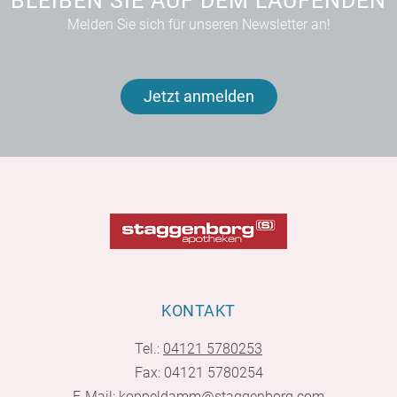
BLEIBEN SIE AUF DEM LAUFENDEN
Melden Sie sich für unseren Newsletter an!
Jetzt anmelden
KONTAKT
Tel.:
04121 5780253
Fax: 04121 5780254
E-Mail:
koppeldamm@staggenborg.com