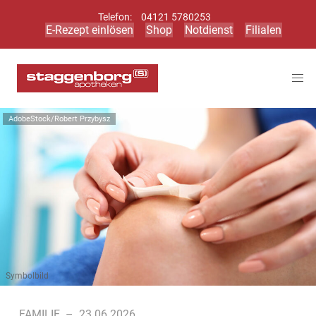
Telefon:
04121 5780253
E-Rezept einlösen
Shop
Notdienst
Filialen
AdobeStock/Robert Przybysz
Symbolbild
FAMILIE
–
23.06.2026