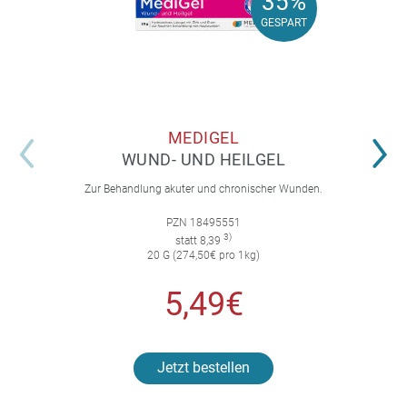
35%
35%
GESPART
GESPART
MEDIGEL
WUND- UND HEILGEL
Zur Behandlung akuter und chronischer Wunden.
PZN 18495551
3)
statt 8,39
20 G (274,50€ pro 1kg)
5,49€
Jetzt bestellen