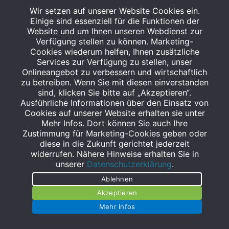
Wir setzen auf unserer Website Cookies ein.
Einige sind essenziell für die Funktionen der
Website und um Ihnen unseren Webdienst zur
Verfügung stellen zu können. Marketing-
STAGGENBORG - APOTHEKE IM E-CENTER A23
Cookies wiederum helfen, Ihnen zusätzliche
Ramskamp 102
Services zur Verfügung zu stellen, unser
Onlineangebot zu verbessern und wirtschaftlich
25337 Elmshorn
zu betreiben. Wenn Sie mit diesen einverstanden
Tel.: 04121 5797172
sind, klicken Sie bitte auf „Akzeptieren“.
Fax: 04121 5797173
Ausführliche Informationen über den Einsatz von
Cookies auf unserer Website erhalten sie unter
elmshorn@staggenborg.com
Mehr Infos. Dort können Sie auch Ihre
Zustimmung für Marketing-Cookies geben oder
diese in die Zukunft gerichtet jederzeit
widerrufen. Nähere Hinweise erhalten Sie in
unserer
Datenschutzerklärung
.
Ablehnen
STAGGENBORG - APOTHEKE IM MARKTKAUF
Akzeptieren
Peiner Hag 1
Mehr Infos
25497 Prisdorf
Tel.: 04101 376877