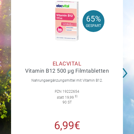
65%
65%
GESPART
GESPART
ELACVITAL
Vitamin B12 500 µg Filmtabletten
Nahrungsergänzungsmittel mit Vitamin B12.
PZN 19222654
3)
statt 19,99
90 ST
6,99€