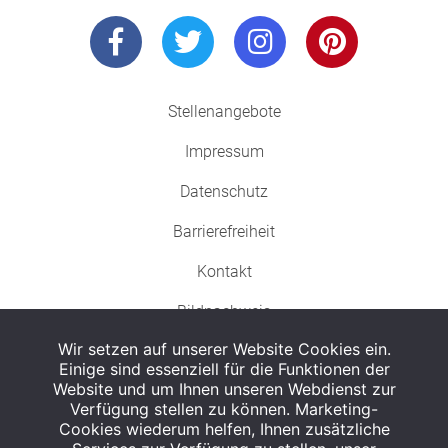
Stellenangebote
Impressum
Datenschutz
Barrierefreiheit
Kontakt
Bildnachweis
Wir setzen auf unserer Website Cookies ein.
Einige sind essenziell für die Funktionen der
Website und um Ihnen unseren Webdienst zur
Verfügung stellen zu können. Marketing-
Cookies wiederum helfen, Ihnen zusätzliche
Abgabe in haushaltsüblichen Mengen, solange der Vorrat reicht. Für Druck-
und Satzfehler keine Haftung.