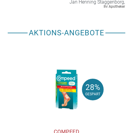
Jan Henning
Staggenborg,
Ihr Apotheker
AKTIONS-ANGEBOTE
28%
28%
GESPART
GESPART
COMPEED