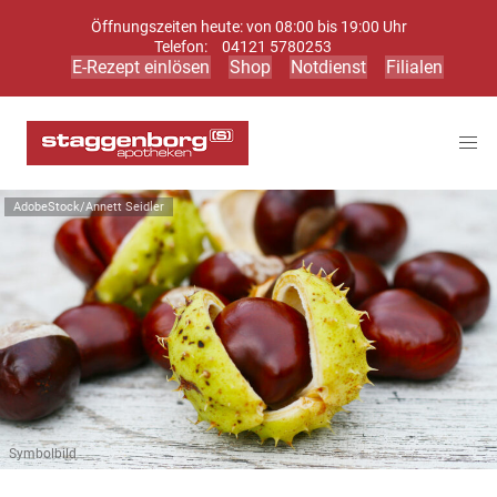
Öffnungszeiten heute: von 08:00 bis 19:00 Uhr
Telefon:
04121 5780253
E-Rezept einlösen
Shop
Notdienst
Filialen
AdobeStock/Annett Seidler
Symbolbild